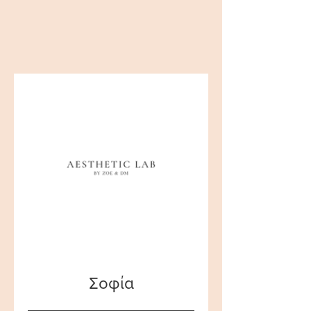
Σοφία