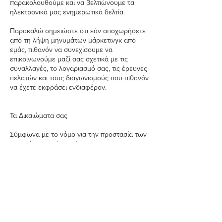
παρακολουθούμε και να βελτιώνουμε τα
ηλεκτρονικά μας ενημερωτικά δελτία.
Παρακαλώ σημειώστε ότι εάν αποχωρήσετε
από τη λήψη μηνυμάτων μάρκετινγκ από
εμάς, πιθανόν να συνεχίσουμε να
επικοινωνούμε μαζί σας σχετικά με τις
συναλλαγές, το λογαριασμό σας, τις έρευνες
πελατών και τους διαγωνισμούς που πιθανόν
να έχετε εκφράσει ενδιαφέρον.
Τα Δικαιώματα σας
Σύμφωνα με το νόμο για την προστασία των
φυσικών προσώπων έναντι της
επεξεργασίας των δεδομένων προσωπικού
χαρακτήρα και για την ελεύθερη κυκλοφορία
των δεδομένων έχετε τη δυνατότητα να μας
ασκήσετε τα εξής δικαιώματα:
Διόρθωσης