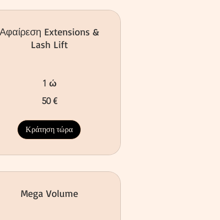
Αφαίρεση Extensions &
Lash Lift
1 ώ
50 €
ρώ
Κράτηση τώρα
Mega Volume