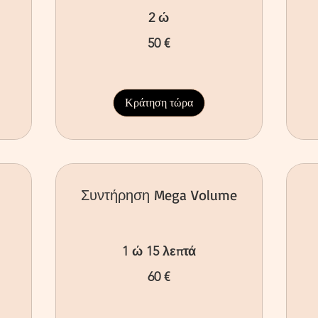
2 ώ
50
70
50 €
ευρώ
ευ
Κράτηση τώρα
Συντήρηση Mega Volume
1 ώ 15 λεπτά
60
5
60 €
ευρώ
ευ