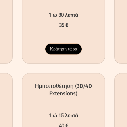
1 ώ 30 λεπτά
35
35
35 €
ευρώ
ευ
Κράτηση τώρα
Ημιτοποθέτηση (3D/4D
Extensions)
1 ώ 15 λεπτά
60
ευ
40
40 €
ευρώ