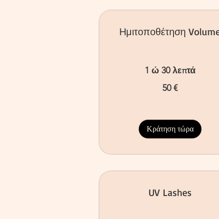
Ημιτοποθέτηση Volum
1 ώ 30 λεπτά
50
50 €
ευρώ
Κράτηση τώρα
UV Lashes