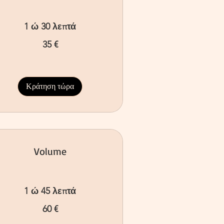
1 ώ 30 λεπτά
35 €
ρώ
Κράτηση τώρα
Volume
1 ώ 45 λεπτά
60 €
ρώ