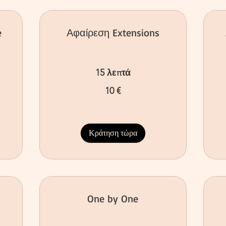
e
Αφαίρεση Extensions
15 λεπτά
10
10 €
ευρώ
50
ευ
Κράτηση τώρα
One by One