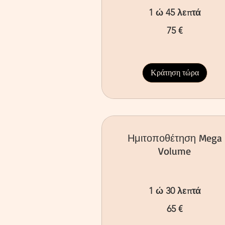
1 ώ 45 λεπτά
75
75 €
ευρώ
Κράτηση τώρα
Ημιτοποθέτηση Mega
Volume
1 ώ 30 λεπτά
65
65 €
ευρώ