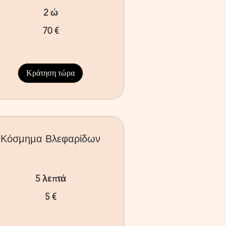
2 ώ
70 €
ρώ
Κράτηση τώρα
Κόσμημα Βλεφαρίδων
5 λεπτά
5 €
ρώ