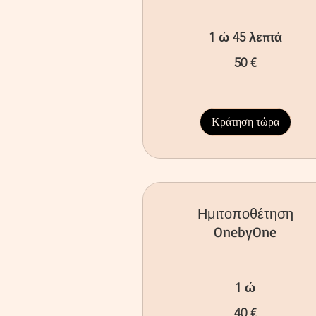
1 ώ 45 λεπτά
50
50 €
ευρώ
Κράτηση τώρα
Ημιτοποθέτηση
OnebyOne
1 ώ
40
40 €
ευρώ