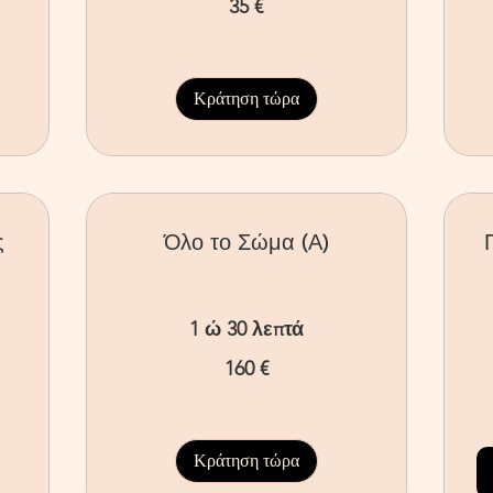
35 €
ευρώ
70
ευ
Κράτηση τώρα
ς
Όλο το Σώμα (Α)
1 ώ 30 λεπτά
160
160 €
ευρώ
80
ευ
Κράτηση τώρα