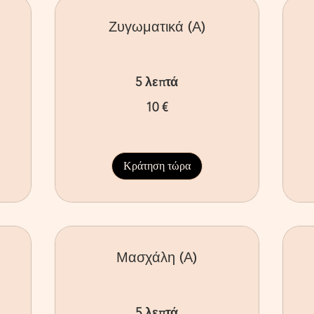
Ζυγωματικά (Α)
5 λεπτά
10
15
10 €
ευρώ
ευ
Κράτηση τώρα
Μασχάλη (Α)
5 λεπτά