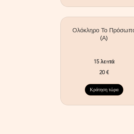
Ολόκληρο Το Πρόσωπ
(Α)
15 λεπτά
20
20 €
ευρώ
Κράτηση τώρα