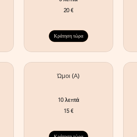
20
40
20 €
ευρώ
ευ
Κράτηση τώρα
Ώμοι (Α)
10 λεπτά
15
40
15 €
ευρώ
ευ
Κράτηση τώρα