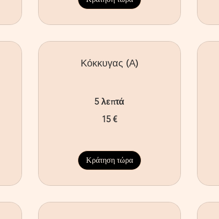
Κόκκυγας (Α)
5 λεπτά
15
40
15 €
ευρώ
ευ
Κράτηση τώρα