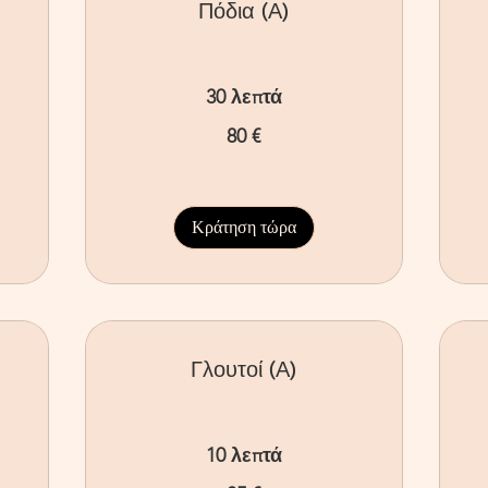
Πόδια (Α)
30 λεπτά
80
60
80 €
ευρώ
ευ
Κράτηση τώρα
Γλουτοί (Α)
10 λεπτά
35