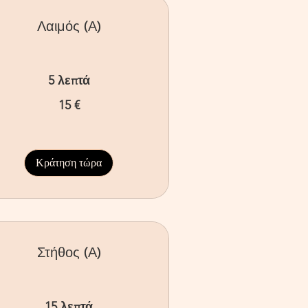
Λαιμός (Α)
5 λεπτά
15 €
ρώ
Κράτηση τώρα
Στήθος (Α)
15 λεπτά