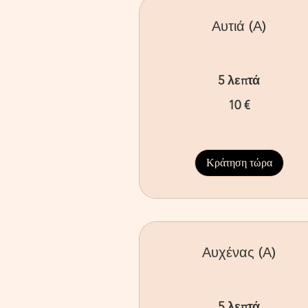
Αυτιά (Α)
5 λεπτά
10
10 €
ευρώ
Κράτηση τώρα
Αυχένας (Α)
5 λεπτά