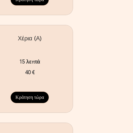
Χέρια (Α)
15 λεπτά
40 €
ρώ
Κράτηση τώρα