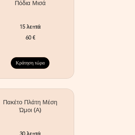
Πόδια Μισά
15 λεπτά
60 €
ρώ
Κράτηση τώρα
Πακέτο Πλάτη Μέση
Ώμοι (Α)
30 λεπτά