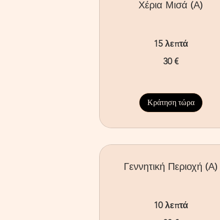
Χέρια Μισά (Α)
15 λεπτά
30
30 €
ευρώ
Κράτηση τώρα
Γεννητική Περιοχή (Α)
10 λεπτά
30