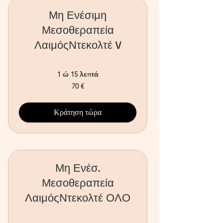
Μη Ενέσιμη
Μεσοθεραπεία
ΛαιμόςΝτεκολτέ V
1 ώ 15 λεπτά
70
70 €
ευρώ
Κράτηση τώρα
Μη Ενέσ.
Μεσοθεραπεία
ΛαιμόςΝτεκολτέ ΟΛΟ