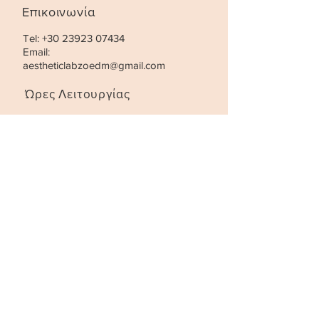
Επικοινωνία
Tel:
+30 23923 07434
Email:
aestheticlabzoedm@gmail.com
Ώρες Λειτουργίας
Τρίτη- Παρασκευή:
10:00 - 21:00
Σάββατο
:
10:00 - 18:00
STAY UPDATED
SUBSCRIBE