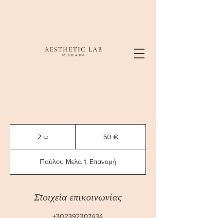
50
ευρώ
2 ώ
2
50 €
ώ
Παύλου Μελά 1, Επανομή
Στοιχεία επικοινωνίας
+302392307434