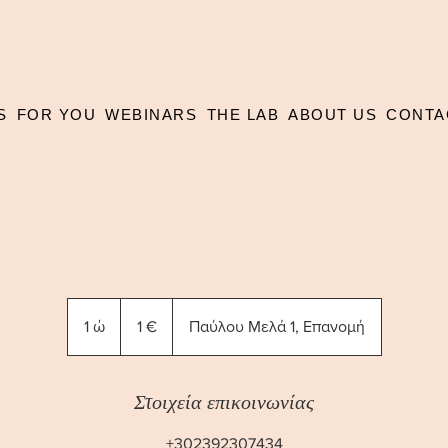
S
FOR YOU
WEBINARS
THE LAB
ABOUT US
CONTA
1
ευρώ
1 ώ
1
1 €
Παύλου Μελά 1, Επανομή
Στοιχεία επικοινωνίας
+302392307434