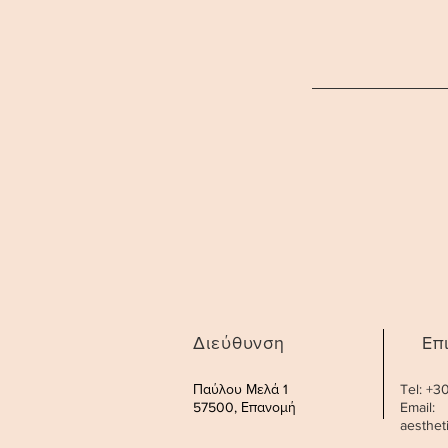
Διεύθυνση
Επ
Παύλου Μελά 1
Tel: +
57500, Επανομή
Email:
aesthe