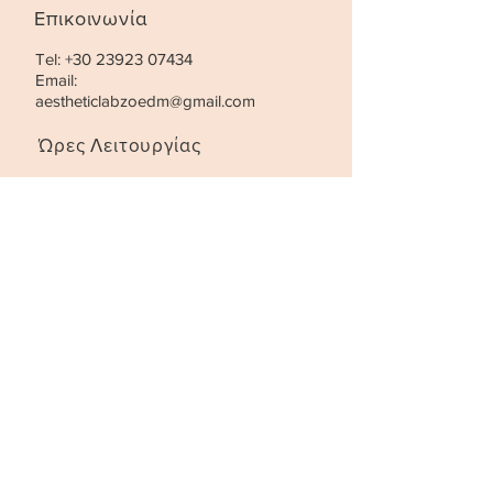
Επικοινωνία
Tel:
+30 23923 07434
Email:
aestheticlabzoedm@gmail.com
Ώρες Λειτουργίας
Τρίτη- Παρασκευή:
10:00 - 21:00
Σάββατο
:
10:00 - 18:00
STAY UPDATED
SUBSCRIBE