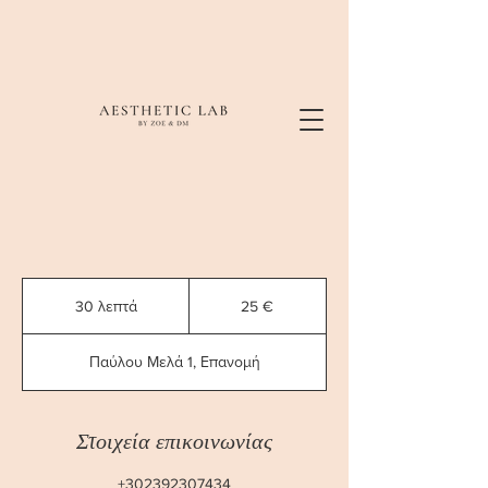
25
ευρώ
30 λεπτά
3
25 €
0
λ
Παύλου Μελά 1, Επανομή
ε
π
τ
ά
Στοιχεία επικοινωνίας
+302392307434