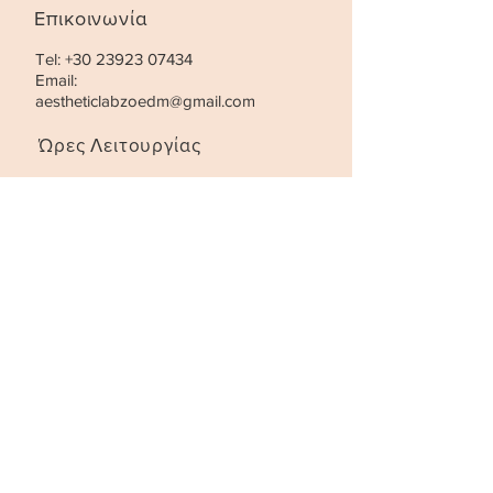
Επικοινωνία
Tel:
+30 23923 07434
Email:
aestheticlabzoedm@gmail.com
Ώρες Λειτουργίας
Τρίτη- Παρασκευή:
10:00 - 21:00
Σάββατο
:
10:00 - 18:00
STAY UPDATED
SUBSCRIBE