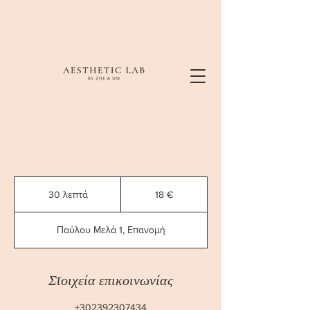
18
ευρώ
30 λεπτά
3
18 €
0
λ
Παύλου Μελά 1, Επανομή
ε
π
τ
ά
Στοιχεία επικοινωνίας
+302392307434