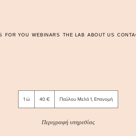
S
FOR YOU
WEBINARS
THE LAB
ABOUT US
CONTA
40
ευρώ
1 ώ
1
40 €
Παύλου Μελά 1, Επανομή
Περιγραφή υπηρεσίας