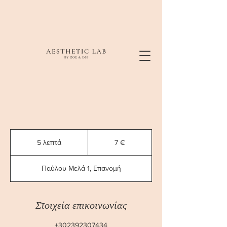
7
ευρώ
5 λεπτά
5
7 €
λ
ε
Παύλου Μελά 1, Επανομή
π
τ
ά
Στοιχεία επικοινωνίας
+302392307434