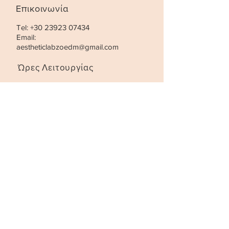
Επικοινωνία
Tel:
+30 23923 07434
Email:
aestheticlabzoedm@gmail.com
Ώρες Λειτουργίας
Τρίτη- Παρασκευή:
10:00 - 21:00
Σάββατο
:
10:00 - 18:00
STAY UPDATED
SUBSCRIBE