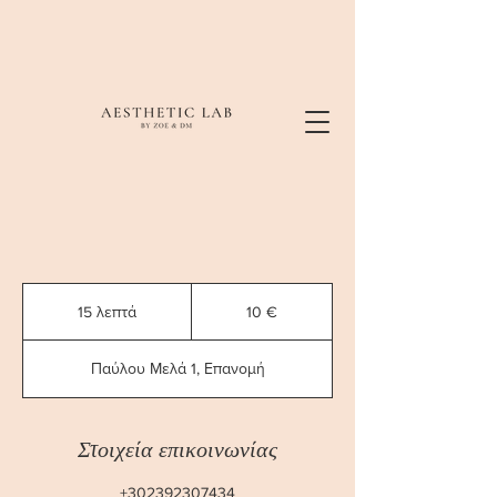
10
ευρώ
15 λεπτά
1
10 €
5
λ
Παύλου Μελά 1, Επανομή
ε
π
τ
ά
Στοιχεία επικοινωνίας
+302392307434