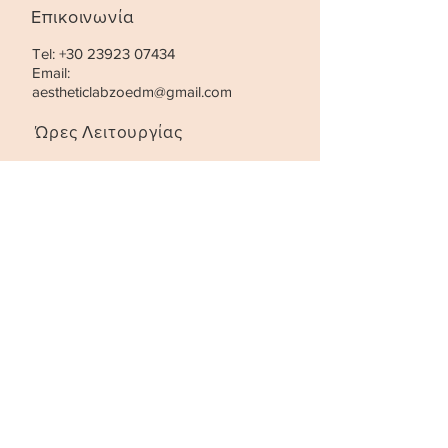
Επικοινωνία
Tel:
+30 23923 07434
Email:
aestheticlabzoedm@gmail.com
Ώρες Λειτουργίας
Τρίτη- Παρασκευή:
10:00 - 21:00
Σάββατο
:
10:00 - 18:00
STAY UPDATED
SUBSCRIBE