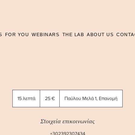
S
FOR YOU
WEBINARS
THE LAB
ABOUT US
CONTA
25
ευρώ
15 λεπτά
1
25 €
Παύλου Μελά 1, Επανομή
5
λ
ε
Στοιχεία επικοινωνίας
π
+302392307434
τ