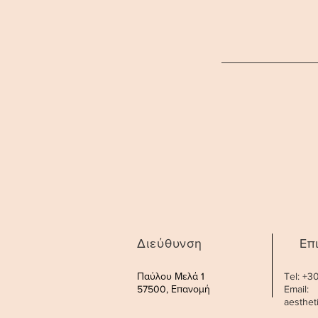
Διεύθυνση
Επ
Παύλου Μελά 1
Tel: +
57500, Επανομή
Email:
aesthe