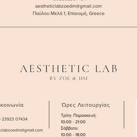
aestheticlabzoedm@gmail.com
ά
Παύλου Μελά 1, Επανομή, Greece
ικοινωνία
Ώρες Λειτουργίας
Τρίτη- Παρασκευή:
30 23923 07434
10:00 - 21:00
Σάββατο
:
ticlabzoedm@gmail.com
10:00 - 18:00