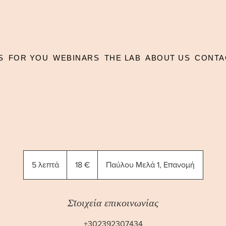
S
FOR YOU
WEBINARS
THE LAB
ABOUT US
CONTA
18
ευρώ
5 λεπτά
5
18 €
Παύλου Μελά 1, Επανομή
λ
ε
π
Στοιχεία επικοινωνίας
τ
+302392307434
ά