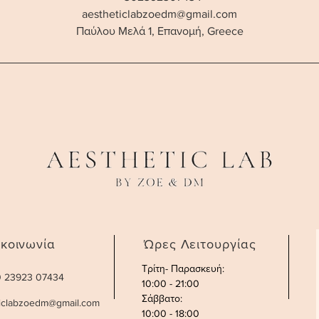
aestheticlabzoedm@gmail.com
Παύλου Μελά 1, Επανομή, Greece
ικοινωνία
Ώρες Λειτουργίας
Τρίτη- Παρασκευή:
30 23923 07434
10:00 - 21:00
Σάββατο
:
ticlabzoedm@gmail.com
10:00 - 18:00