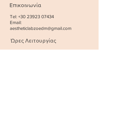
Επικοινωνία
Tel:
+30 23923 07434
Email:
aestheticlabzoedm@gmail.com
Ώρες Λειτουργίας
Τρίτη- Παρασκευή:
10:00 - 21:00
Σάββατο
:
10:00 - 18:00
STAY UPDATED
SUBSCRIBE