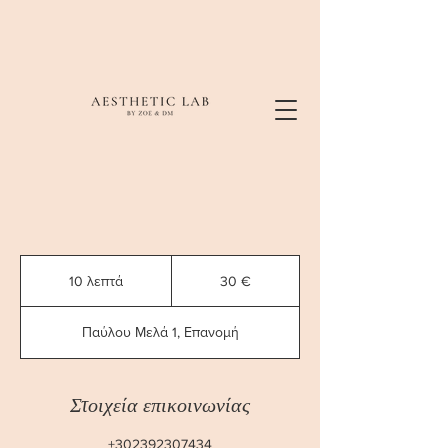
30
ευρώ
10 λεπτά
1
30 €
0
λ
Παύλου Μελά 1, Επανομή
ε
π
τ
ά
Στοιχεία επικοινωνίας
+302392307434