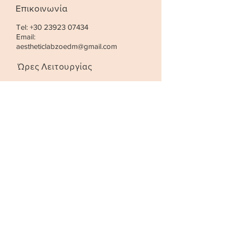
Επικοινωνία
Tel:
+30 23923 07434
Email:
aestheticlabzoedm@gmail.com
Ώρες Λειτουργίας
Τρίτη- Παρασκευή:
10:00 - 21:00
Σάββατο
:
10:00 - 18:00
STAY UPDATED
SUBSCRIBE