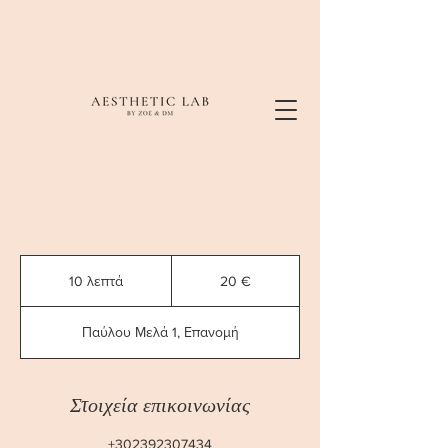
20
ευρώ
10 λεπτά
1
20 €
0
λ
Παύλου Μελά 1, Επανομή
ε
π
τ
ά
Στοιχεία επικοινωνίας
+302392307434