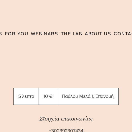
S
FOR YOU
WEBINARS
THE LAB
ABOUT US
CONTA
10
ευρώ
5 λεπτά
5
10 €
Παύλου Μελά 1, Επανομή
λ
ε
π
Στοιχεία επικοινωνίας
τ
+302392307434
ά