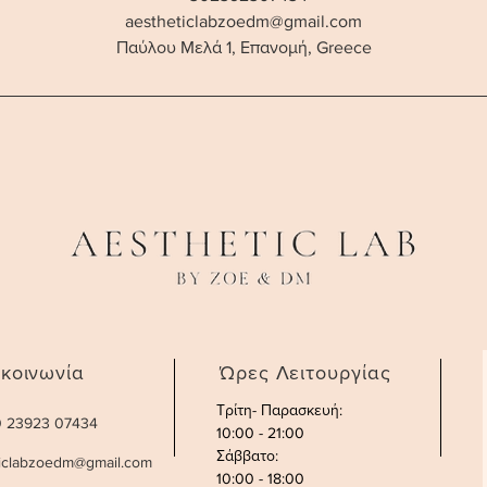
aestheticlabzoedm@gmail.com
Παύλου Μελά 1, Επανομή, Greece
ικοινωνία
Ώρες Λειτουργίας
Τρίτη- Παρασκευή:
30 23923 07434
10:00 - 21:00
Σάββατο
:
ticlabzoedm@gmail.com
10:00 - 18:00