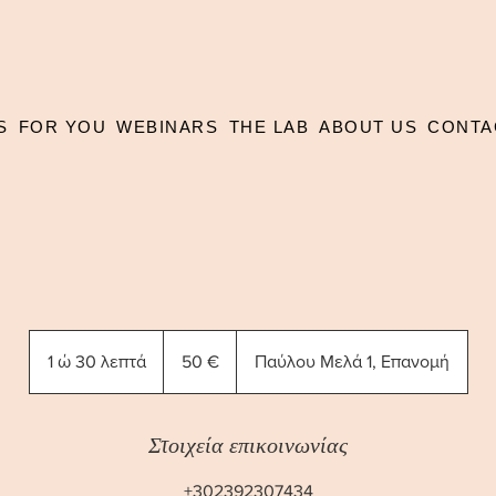
S
FOR YOU
WEBINARS
THE LAB
ABOUT US
CONTA
50
ευρώ
1 ώ 30 λεπτά
1
50 €
Παύλου Μελά 1, Επανομή
3
0
λ
Στοιχεία επικοινωνίας
ε
+302392307434
π