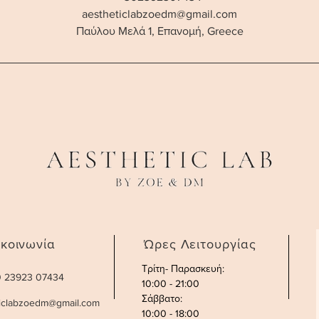
aestheticlabzoedm@gmail.com
τ
Παύλου Μελά 1, Επανομή, Greece
ά
ικοινωνία
Ώρες Λειτουργίας
Τρίτη- Παρασκευή:
30 23923 07434
10:00 - 21:00
Σάββατο
:
ticlabzoedm@gmail.com
10:00 - 18:00