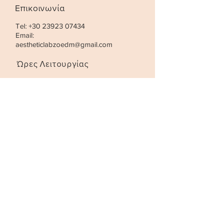
Επικοινωνία
Tel:
+30 23923 07434
Email:
aestheticlabzoedm@gmail.com
Ώρες Λειτουργίας
Τρίτη- Παρασκευή:
10:00 - 21:00
Σάββατο
:
10:00 - 18:00
STAY UPDATED
SUBSCRIBE