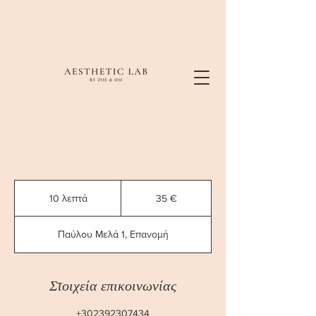
35
ευρώ
10 λεπτά
1
35 €
0
λ
Παύλου Μελά 1, Επανομή
ε
π
τ
ά
Στοιχεία επικοινωνίας
+302392307434