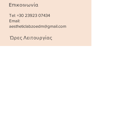
Επικοινωνία
Tel:
+30 23923 07434
Email:
aestheticlabzoedm@gmail.com
Ώρες Λειτουργίας
Τρίτη- Παρασκευή:
10:00 - 21:00
Σάββατο
:
10:00 - 18:00
STAY UPDATED
SUBSCRIBE