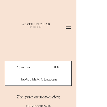
8
ευρώ
15 λεπτά
1
8 €
5
λ
Παύλου Μελά 1, Επανομή
ε
π
τ
ά
Στοιχεία επικοινωνίας
+302392307434