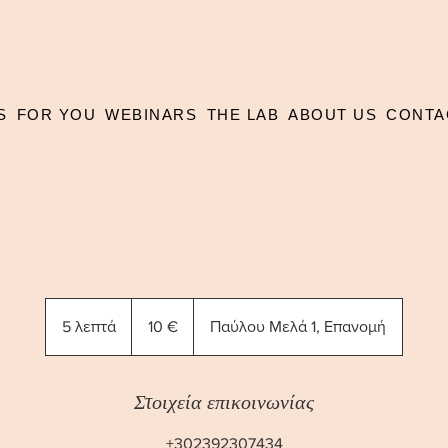
S
FOR YOU
WEBINARS
THE LAB
ABOUT US
CONTA
10
ευρώ
5 λεπτά
5
10 €
Παύλου Μελά 1, Επανομή
λ
ε
π
Στοιχεία επικοινωνίας
τ
+302392307434
ά