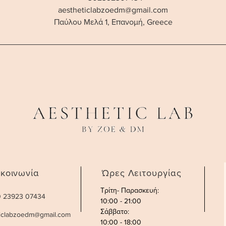
aestheticlabzoedm@gmail.com
Παύλου Μελά 1, Επανομή, Greece
ικοινωνία
Ώρες Λειτουργίας
Τρίτη- Παρασκευή:
30 23923 07434
10:00 - 21:00
Σάββατο
:
ticlabzoedm@gmail.com
10:00 - 18:00