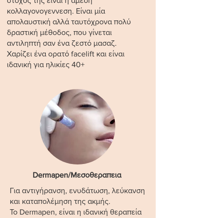
στόχος της είναι η άμεση
κολλαγονογεννεση. Είναι μία
απολαυστική αλλά ταυτόχρονα πολύ
δραστική μέθοδος, που γίνεται
αντιληπτή σαν ένα ζεστό μασαζ.
Χαρίζει ένα ορατό facelift και είναι
ιδανική για ηλικίες 40+
Dermapen/Mεσοθεραπεια
Για αντιγήρανση, ενυδάτωση, λεύκανση
και καταπολέμηση της ακμής.
Το Dermapen, είναι η ιδανική θεραπεία