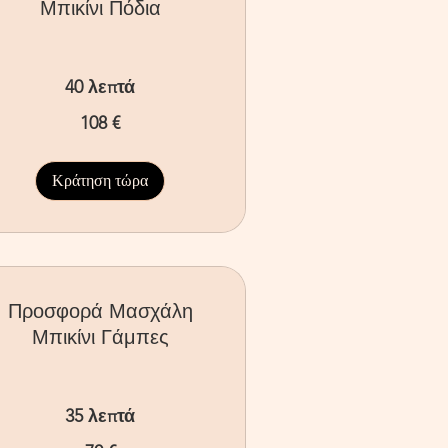
Μπικίνι Πόδια
40 λεπτά
8
108 €
ρώ
Κράτηση τώρα
Προσφορά Μασχάλη
Μπικίνι Γάμπες
35 λεπτά