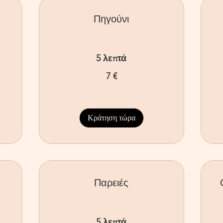
Πηγούνι
5 λεπτά
7
10
7 €
ευρώ
ευ
Κράτηση τώρα
Παρειές
5 λεπτά