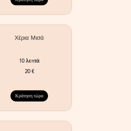
Χέρια Μισά
10 λεπτά
20 €
ρώ
Κράτηση τώρα