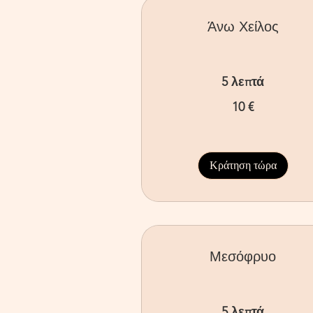
Άνω Χείλος
5 λεπτά
10
10 €
ευρώ
Κράτηση τώρα
Μεσόφρυο
5 λεπτά