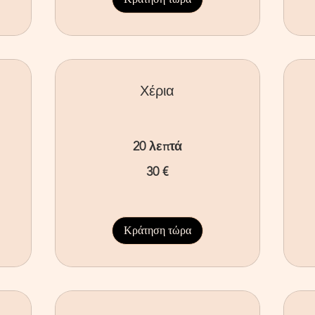
Χέρια
20 λεπτά
30
20
30 €
ευρώ
ευ
Κράτηση τώρα