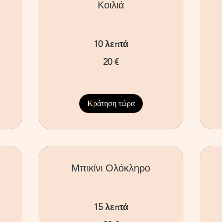
Κοιλιά
10 λεπτά
20
10
20 €
ευρώ
ευ
Κράτηση τώρα
Μπικίνι Ολόκληρο
15 λεπτά
38
17