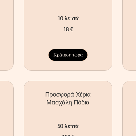
10 λεπτά
18
18 €
ευρώ
10
ευ
Κράτηση τώρα
Προσφορά Χέρια
Μασχάλη Πόδια
50 λεπτά
100
70