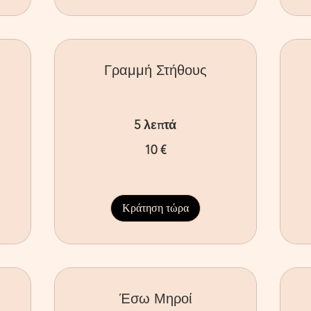
Γραμμή Στήθους
5 λεπτά
10
12
10 €
ευρώ
ευ
Κράτηση τώρα
Έσω Μηροί