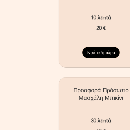
10 λεπτά
20
20 €
ευρώ
Κράτηση τώρα
Προσφορά Πρόσωπο
Μασχάλη Μπικίνι
30 λεπτά
65