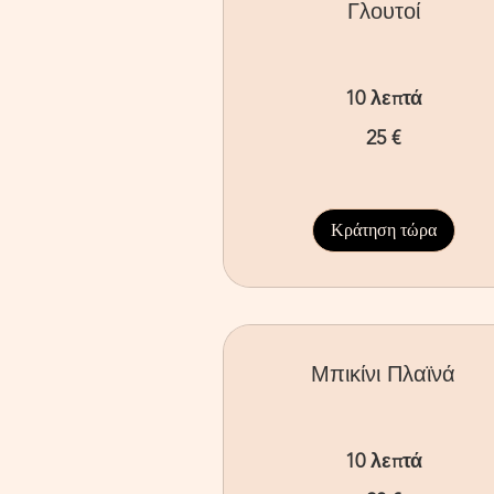
Γλουτοί
10 λεπτά
25
25 €
ευρώ
Κράτηση τώρα
Μπικίνι Πλαϊνά
10 λεπτά
20